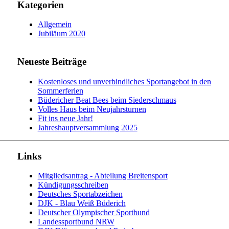
Kategorien
Allgemein
Jubiläum 2020
Neueste Beiträge
Kostenloses und unverbindliches Sportangebot in den
Sommerferien
Büdericher Beat Bees beim Siederschmaus
Volles Haus beim Neujahrsturnen
Fit ins neue Jahr!
Jahreshauptversammlung 2025
Links
Mitgliedsantrag - Abteilung Breitensport
Kündigungsschreiben
Deutsches Sportabzeichen
DJK - Blau Weiß Büderich
Deutscher Olympischer Sportbund
Landessportbund NRW