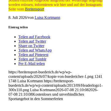
Sollten einzelne Angebote aufgrund der Wetterlage abgesagt
werden müssen, informieren wir hier und auf der Instagram-
Seite vom
Breitensport
8. Juli 2026
/
von
Luisa Kortmann
Eintrag teilen
Teilen auf Facebook
Teilen auf Twitter
Share on Twitter
Teilen auf WhatsApp
Teilen auf Pinterest
Teilen auf Tumblr
Per E-Mail teilen
https://breitensport-buederich.de/wp/wp-
content/uploads/2026/07/kopie-von-buedericher-1.png
1241
1748
Luisa Kortmann
https://breitensport-
buederich.de/wp/wp-content/uploads/2013/09/Headerlogo1-
300x110.png
Luisa Kortmann
2026-07-08 21:10:08
2026-
07-08 21:10:08
Kostenloses und unverbindliches
Sportangebot in den Sommerferien