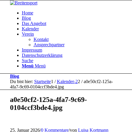
Home
Blog
Das Angebot
Kalender
Verein
Kontakt
Ansprechpartner
Impressum
Datenschutzerklärung
Suche
Menü
Menü
Blog
Du bist hier:
Startseite
1
/
Kalender-2
2
/
a0e50cf2-125a-
4fa7-9c69-0104ccf3bde4.jpg
a0e50cf2-125a-4fa7-9c69-
0104ccf3bde4.jpg
25. Januar 2026
/
0 Kommentare
/
von
Luisa Kortmann