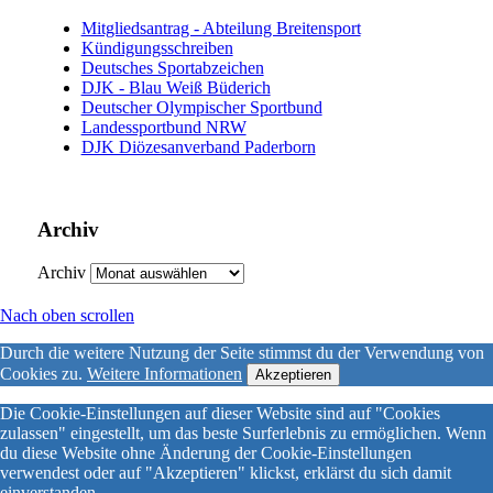
Mitgliedsantrag - Abteilung Breitensport
Kündigungsschreiben
Deutsches Sportabzeichen
DJK - Blau Weiß Büderich
Deutscher Olympischer Sportbund
Landessportbund NRW
DJK Diözesanverband Paderborn
Archiv
Archiv
Nach oben scrollen
Durch die weitere Nutzung der Seite stimmst du der Verwendung von
Cookies zu.
Weitere Informationen
Akzeptieren
Die Cookie-Einstellungen auf dieser Website sind auf "Cookies
zulassen" eingestellt, um das beste Surferlebnis zu ermöglichen. Wenn
du diese Website ohne Änderung der Cookie-Einstellungen
verwendest oder auf "Akzeptieren" klickst, erklärst du sich damit
einverstanden.