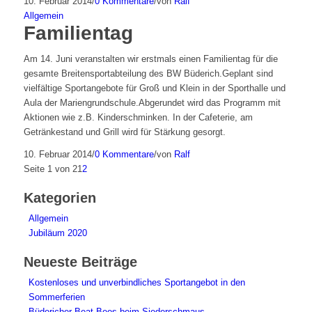
10. Februar 2014
/
0 Kommentare
/
von
Ralf
Allgemein
Familientag
Am 14. Juni veranstalten wir erstmals einen Familientag für die
gesamte Breitensportabteilung des BW Büderich.Geplant sind
vielfältige Sportangebote für Groß und Klein in der Sporthalle und
Aula der Mariengrundschule.Abgerundet wird das Programm mit
Aktionen wie z.B. Kinderschminken. In der Cafeterie, am
Getränkestand und Grill wird für Stärkung gesorgt.
10. Februar 2014
/
0 Kommentare
/
von
Ralf
Seite 1 von 2
1
2
Kategorien
Allgemein
Jubiläum 2020
Neueste Beiträge
Kostenloses und unverbindliches Sportangebot in den
Sommerferien
Büdericher Beat Bees beim Siederschmaus