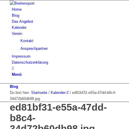
Home
Blog
Das Angebot
Kalender
Verein
Kontakt
Ansprechpartner
Impressum
Datenschutzerklärung
Menü
Blog
Du bist hier:
Startseite
/
Kalender-2
/
ed81bf31-e55a-47dd-b8c4-
34d72b60db98.jpg
ed81bf31-e55a-47dd-
b8c4-
34d72b60db98.jpg