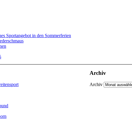
hes Sportangebot in den Sommerferien
iederschmaus
rnen
5
Archiv
eitensport
Archiv
bund
orn