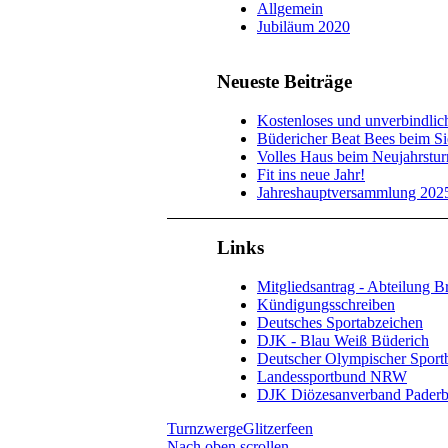
Allgemein
Jubiläum 2020
Neueste Beiträge
Kostenloses und unverbindlic
Büdericher Beat Bees beim S
Volles Haus beim Neujahrstu
Fit ins neue Jahr!
Jahreshauptversammlung 202
Links
Mitgliedsantrag - Abteilung Br
Kündigungsschreiben
Deutsches Sportabzeichen
DJK - Blau Weiß Büderich
Deutscher Olympischer Sport
Landessportbund NRW
DJK Diözesanverband Paderb
Turnzwerge
Glitzerfeen
Nach oben scrollen